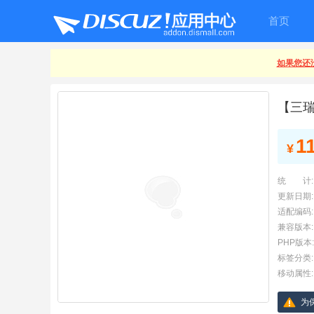
首页
如果您还没
【三瑞
1
¥
统 计:
更新日期:
适配编码:
兼容版本:
PHP版本:
标签分类:
移动属性:
为