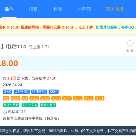
插件
模板
套餐
小程序
官方服务
有 Discuz! 搭建的网站，需要代安装 Discuz!，点击了解
如需其他服务，咨询QQ：1
】电话114
商业版 1.71
收藏
18.00
共
1.1万
次下载，当前版本
27
次
2026-04-24
GBK
UTF8SC
UTF8TC
BIG5
X2
X2.5
X3
X3.1
X3.2
X3.3
X3.4
X3.5
X5.0
X5.1
5.3 ~ 5.6
7.0 ~ 7.4
8.0 ~ 8.3
电话本114
该版本安装后自带手机版（触屏版）
保障您的权益，请勿私下交易！90%的欺诈、纠纷由私下交易导致，私下交易产生的