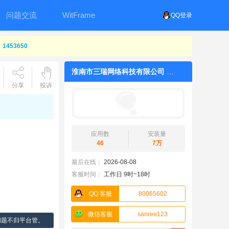
问题交流
WitFrame
QQ登录
453650
淮南市三瑞网络科技有限公司
分享
投诉
应用数
安装量
46
7万
最后在线：
2026-08-08
客服时间：
工作日 9时~18时
QQ 客服
80065602
微信客服
sanree123
问题不归平台管。