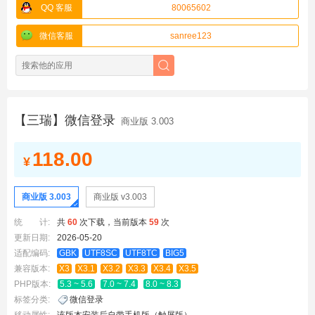
QQ 客服
80065602
微信客服
sanree123
【三瑞】微信登录
商业版 3.003
118.00
¥
商业版 3.003
商业版 v3.003
统 计:
共
60
次下载，当前版本
59
次
更新日期:
2026-05-20
适配编码:
GBK
UTF8SC
UTF8TC
BIG5
兼容版本:
X3
X3.1
X3.2
X3.3
X3.4
X3.5
PHP版本:
5.3 ~ 5.6
7.0 ~ 7.4
8.0 ~ 8.3
标签分类:
微信登录