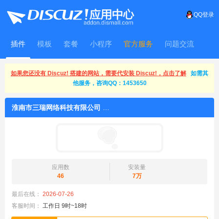
QQ登录
插件
模板
套餐
小程序
官方服务
问题交流
WitFrame
如果您还没有 Discuz! 搭建的网站，需要代安装 Discuz!，点击了解
如需其
他服务，咨询QQ：1453650
淮南市三瑞网络科技有限公司
应用数
安装量
46
7万
最后在线：
2026-07-26
客服时间：
工作日 9时~18时