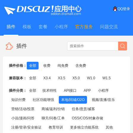
QQ登录
插件
模板
套餐
小程序
官方服务
问题交流
WitFrame
插件
插件价格：
全部
收费
纯免费
含免费
兼容版本：
全部
X3.4
X3.5
X5.0
W1.0
W1.5
插件分类：
全部
技术特性
API接口
APP
小程序
知识付费
社区功能增强
本地/同城/O2O
视频/直播/音乐
营销/活动/投票
商城/返利/分销
任务/悬赏/威客
小说/漫画/问答
聊天/问卷/工单
OSS/COS/对象存储
注册/登录/安全验证
教育培训
更多独立功能系统
其他