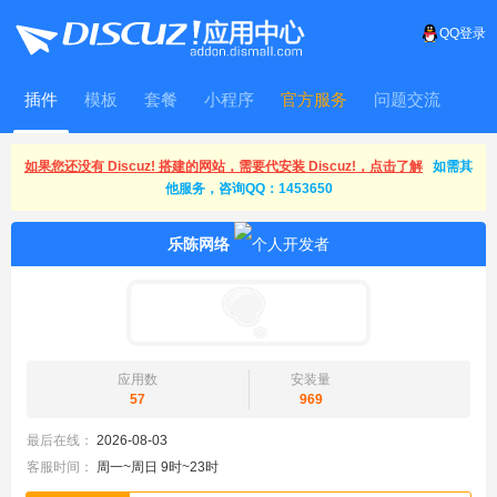
QQ登录
插件
模板
套餐
小程序
官方服务
问题交流
WitFrame
如果您还没有 Discuz! 搭建的网站，需要代安装 Discuz!，点击了解
如需其
他服务，咨询QQ：1453650
乐陈网络
应用数
安装量
57
969
最后在线：
2026-08-03
客服时间：
周一~周日 9时~23时