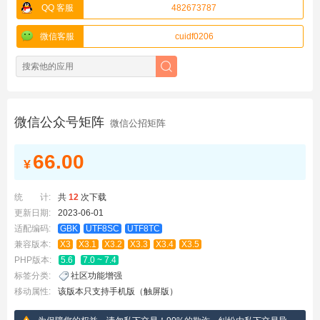
QQ 客服
482673787
微信客服
cuidf0206
微信公众号矩阵
微信公招矩阵
66.00
¥
统 计:
共
12
次下载
更新日期:
2023-06-01
适配编码:
GBK
UTF8SC
UTF8TC
兼容版本:
X3
X3.1
X3.2
X3.3
X3.4
X3.5
PHP版本:
5.6
7.0 ~ 7.4
标签分类:
社区功能增强
移动属性:
该版本只支持手机版（触屏版）