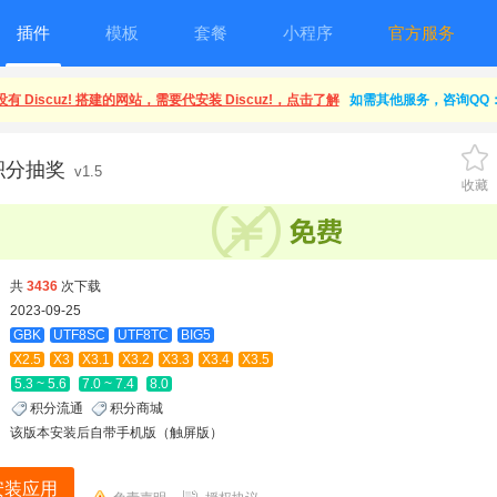
插件
模板
套餐
小程序
官方服务
有 Discuz! 搭建的网站，需要代安装 Discuz!，点击了解
如需其他服务，咨询QQ：1
8积分抽奖
v1.5
收藏
共
3436
次下载
2023-09-25
GBK
UTF8SC
UTF8TC
BIG5
X2.5
X3
X3.1
X3.2
X3.3
X3.4
X3.5
5.3 ~ 5.6
7.0 ~ 7.4
8.0
积分流通
积分商城
该版本安装后自带手机版（触屏版）
安装应用