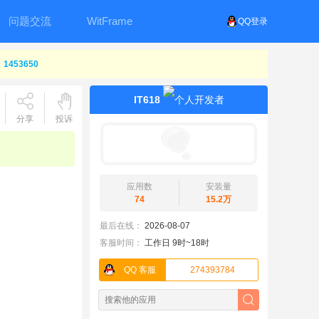
问题交流
WitFrame
QQ登录
453650
IT618
分享
投诉
应用数
安装量
74
15.2万
最后在线：
2026-08-07
客服时间：
工作日 9时~18时
QQ 客服
274393784