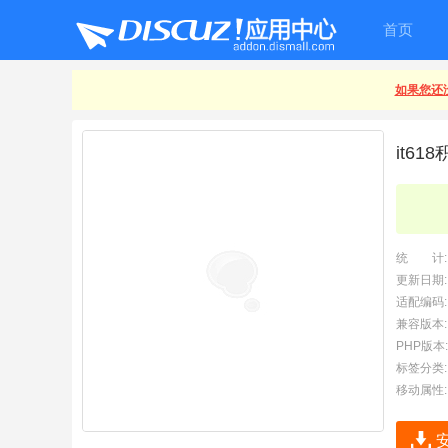
首页
如果您还没
it61
统 计:
更新日期:
适配编码:
兼容版本:
PHP版本:
标签分类:
移动属性: