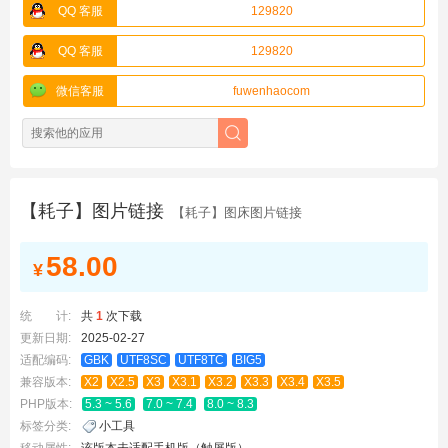
QQ 客服
129820
QQ 客服
129820
微信客服
fuwenhaocom
【耗子】图片链接
【耗子】图床图片链接
58.00
¥
统 计:
共
1
次下载
更新日期:
2025-02-27
适配编码:
GBK
UTF8SC
UTF8TC
BIG5
兼容版本:
X2
X2.5
X3
X3.1
X3.2
X3.3
X3.4
X3.5
PHP版本:
5.3 ~ 5.6
7.0 ~ 7.4
8.0 ~ 8.3
标签分类:
小工具