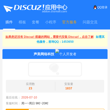
QQ登录
插件
模板
套餐
小程序
官方服务
问题交流
WitFrame
如果您还没有 Discuz! 搭建的网站，需要代安装 Discuz!，点击了解
如需其
他服务，咨询QQ：1453650
声美网络科技
应用数
安装量
23
1837
最后在线：
2026-07-10
客服时间：
周一~周日 9时~20时