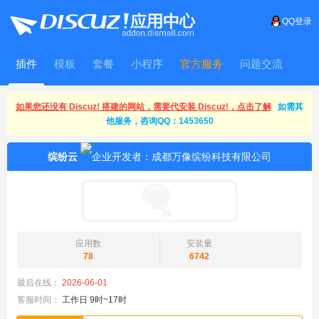
QQ登录
插件
模板
套餐
小程序
官方服务
问题交流
WitFrame
如果您还没有 Discuz! 搭建的网站，需要代安装 Discuz!，点击了解
如需其
他服务，咨询QQ：1453650
缤纷云
应用数
安装量
78
6742
最后在线：
2026-06-01
客服时间：
工作日 9时~17时