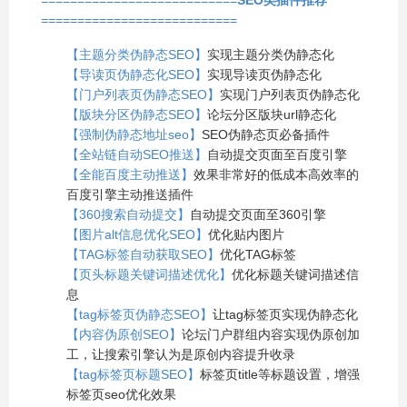
===========================
【主题分类伪静态SEO】
实现主题分类伪静态化
【导读页伪静态化SEO】
实现导读页伪静态化
【门户列表页伪静态SEO】
实现门户列表页伪静态化
【版块分区伪静态SEO】
论坛分区版块url静态化
【强制伪静态地址seo】
SEO伪静态页必备插件
【全站链自动SEO推送】
自动提交页面至百度引擎
【全能百度主动推送】
效果非常好的低成本高效率的
百度引擎主动推送插件
【360搜索自动提交】
自动提交页面至360引擎
【图片alt信息优化SEO】
优化贴内图片
【TAG标签自动获取SEO】
优化TAG标签
【页头标题关键词描述优化】
优化标题关键词描述信
息
【tag标签页伪静态SEO】
让tag标签页实现伪静态化
【内容伪原创SEO】
论坛门户群组内容实现伪原创加
工，让搜索引擎认为是原创内容提升收录
【tag标签页标题SEO】
标签页title等标题设置，增强
标签页seo优化效果