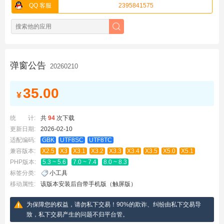
QQ 客服
2395841575
弹窗公告
20260210
35.00
¥
统 计:
共
94
次下载
更新日期:
2026-02-10
适配编码:
GBK
UTF8SC
UTF8TC
兼容版本:
X2.5
X3
X3.1
X3.2
X3.3
X3.4
X3.5
X5.0
X5.1
PHP版本:
5.3 ~ 5.6
7.0 ~ 7.4
8.0 ~ 8.3
标签分类:
小工具
移动属性:
该版本安装后自带手机版（触屏版）
为保障您的权益，请勿私下交易！90%的欺诈、纠纷由私下交易导
致，私下交易产生的问题不归平台管。