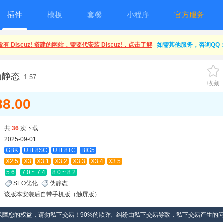
插件
模板
套餐
小程序
官方服务
有 Discuz! 搭建的网站，需要代安装 Discuz!，点击了解
如需其他服务，咨询QQ：1
伪静态
1.57
收藏
88.00
共
36
次下载
2025-09-01
GBK
UTF8SC
UTF8TC
BIG5
X2.5
X3
X3.1
X3.2
X3.3
X3.4
X3.5
5.6
7.0 ~ 7.4
8.0 ~ 8.2
SEO优化
伪静态
该版本安装后自带手机版（触屏版）
保障您的权益，请勿私下交易！90%的欺诈、纠纷由私下交易导致，私下交易产生的