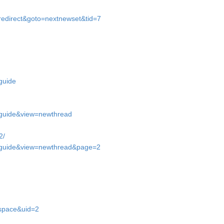
redirect&goto=nextnewset&tid=7
guide
=guide&view=newthread
2/
d=guide&view=newthread&page=2
=space&uid=2