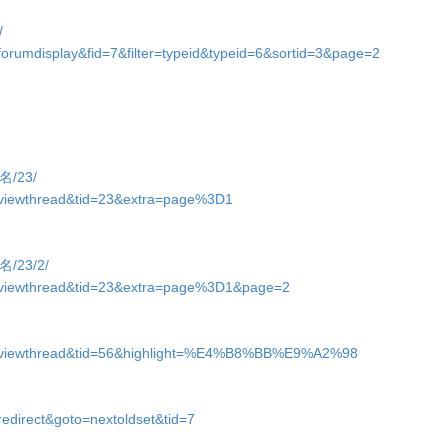
/
forumdisplay&fid=7&filter=typeid&typeid=6&sortid=3&page=2
别名/23/
d=viewthread&tid=23&extra=page%3D1
别名/23/2/
d=viewthread&tid=23&extra=page%3D1&page=2
od=viewthread&tid=56&highlight=%E4%B8%BB%E9%A2%98
redirect&goto=nextoldset&tid=7