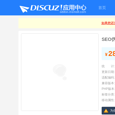
首页
如果您还没
SEO
2
¥
统 计:
更新日期:
适配编码:
兼容版本:
PHP版本:
标签分类:
移动属性:
为