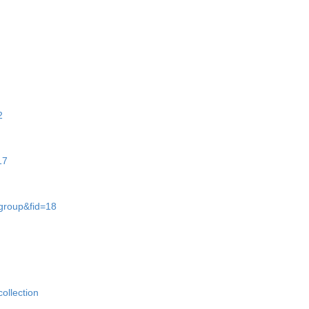
2
17
=group&fid=18
ollection