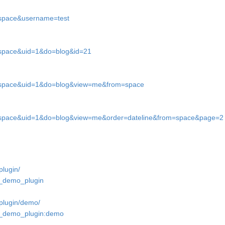
=space&username=test
=space&uid=1&do=blog&id=21
d=space&uid=1&do=blog&view=me&from=space
d=space&uid=1&do=blog&view=me&order=dateline&from=space&page=2
plugin/
e6_demo_plugin
_plugin/demo/
e6_demo_plugin:demo