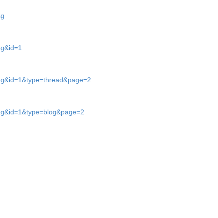
ag
ag&id=1
tag&id=1&type=thread&page=2
tag&id=1&type=blog&page=2