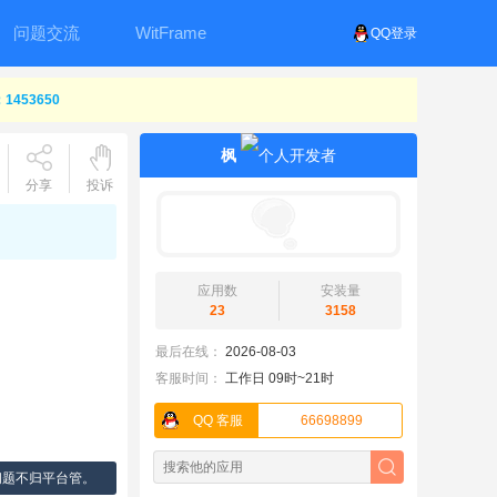
问题交流
WitFrame
QQ登录
453650
枫
分享
投诉
应用数
安装量
23
3158
最后在线：
2026-08-03
客服时间：
工作日 09时~21时
QQ 客服
66698899
问题不归平台管。