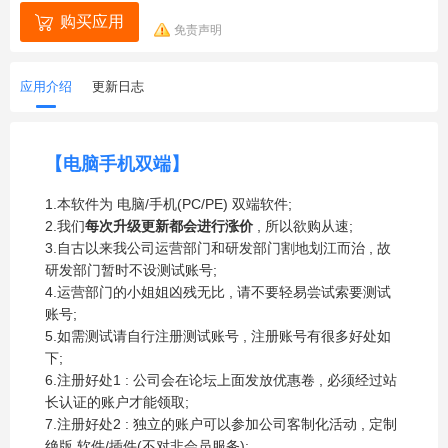
购买应用
免责声明
应用介绍
更新日志
【电脑手机双端】
1.本软件为 电脑/手机(PC/PE) 双端软件;
2.我们
每次升级更新都会进行涨价
, 所以欲购从速;
3.自古以来我公司运营部门和研发部门割地划江而治 , 故
研发部门暂时不设测试账号;
4.运营部门的小姐姐凶残无比 , 请不要轻易尝试索要测试
账号;
5.如需测试请自行注册测试账号 , 注册账号有很多好处如
下;
6.注册好处1 : 公司会在论坛上面发放优惠卷 , 必须经过站
长认证的账户才能领取;
7.注册好处2 : 独立的账户可以参加公司客制化活动 , 定制
绝版 软件/插件(不对非会员服务);