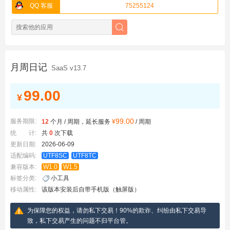
QQ 客服
75255124
月周日记
SaaS v13.7
99.00
¥
99.00
服务期限:
12
个月 / 周期，延长服务
¥
/ 周期
统 计:
共
0
次下载
更新日期:
2026-06-09
适配编码:
UTF8SC
UTF8TC
兼容版本:
W1.0
W1.5
标签分类:
小工具
移动属性:
该版本安装后自带手机版（触屏版）
为保障您的权益，请勿私下交易！90%的欺诈、纠纷由私下交易导
致，私下交易产生的问题不归平台管。