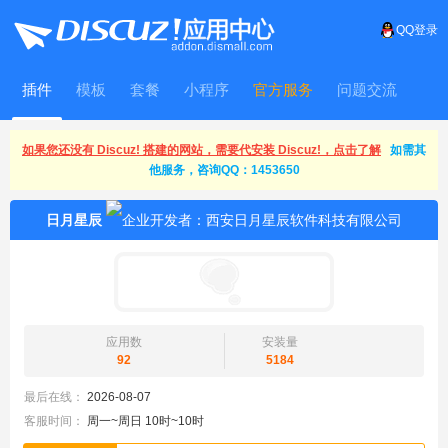
QQ登录
插件
模板
套餐
小程序
官方服务
问题交流
WitFrame
如果您还没有 Discuz! 搭建的网站，需要代安装 Discuz!，点击了解
如需其
他服务，咨询QQ：1453650
日月星辰
应用数
安装量
92
5184
最后在线：
2026-08-07
客服时间：
周一~周日 10时~10时