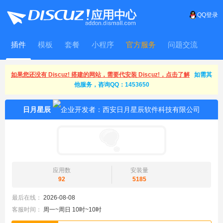
QQ登录
插件
模板
套餐
小程序
官方服务
问题交流
WitFrame
如果您还没有 Discuz! 搭建的网站，需要代安装 Discuz!，点击了解
如需其
他服务，咨询QQ：1453650
日月星辰
应用数
安装量
92
5185
最后在线：
2026-08-08
客服时间：
周一~周日 10时~10时