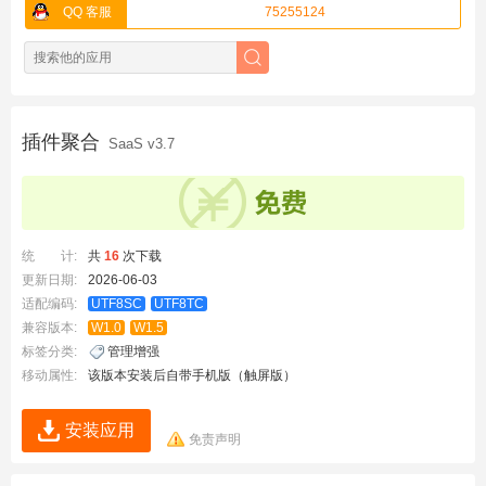
QQ 客服
75255124
插件聚合
SaaS v3.7
统 计:
共
16
次下载
更新日期:
2026-06-03
适配编码:
UTF8SC
UTF8TC
兼容版本:
W1.0
W1.5
标签分类:
管理增强
移动属性:
该版本安装后自带手机版（触屏版）
安装应用
免责声明