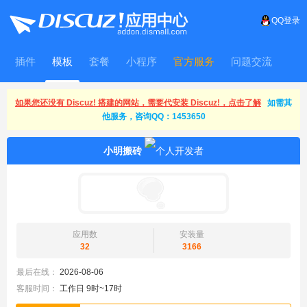
QQ登录
插件
模板
套餐
小程序
官方服务
问题交流
WitFrame
如果您还没有 Discuz! 搭建的网站，需要代安装 Discuz!，点击了解
如需其
他服务，咨询QQ：1453650
小明搬砖
应用数
安装量
32
3166
最后在线：
2026-08-06
客服时间：
工作日 9时~17时