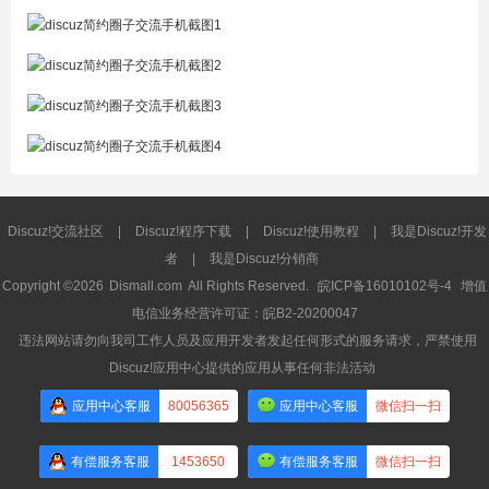
Discuz!交流社区
|
Discuz!程序下载
|
Discuz!使用教程
|
我是Discuz!开发
者
|
我是Discuz!分销商
Copyright ©2026
Dismall.com
All Rights Reserved.
皖ICP备16010102号-4
增值
电信业务经营许可证：皖B2-20200047
违法网站请勿向我司工作人员及应用开发者发起任何形式的服务请求，严禁使用
Discuz!应用中心提供的应用从事任何非法活动
应用中心客服
80056365
应用中心客服
微信扫一扫
有偿服务客服
1453650
有偿服务客服
微信扫一扫