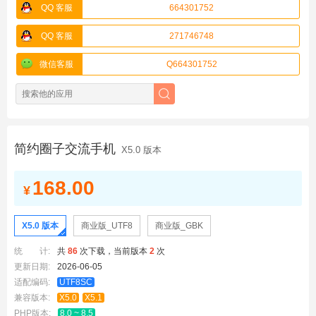
QQ 客服
664301752
QQ 客服
271746748
微信客服
Q664301752
简约圈子交流手机
X5.0 版本
168.00
¥
X5.0 版本
商业版_UTF8
商业版_GBK
统 计:
共
86
次下载，当前版本
2
次
更新日期:
2026-06-05
适配编码:
UTF8SC
兼容版本:
X5.0
X5.1
PHP版本:
8.0 ~ 8.5