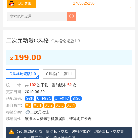
QQ 客服
2765625256
二次元动漫C风格
C风格论坛版1.0
199.00
¥
C风格论坛版1.0
C风格门户版1.1
统 计:
共
102
次下载，当前版本
50
次
更新日期:
2019-06-20
适配编码:
GBK
UTF8SC
UTF8TC
BIG5
兼容版本:
X3
X3.1
X3.2
X3.3
X3.4
标签分类:
二次元动漫
移动属性:
该版本未标示手机版属性，请咨询开发者
为保障您的权益，请勿私下交易！90%的欺诈、纠纷由私下交易导
致，私下交易产生的问题不归平台管。