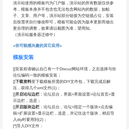
演示站使用的模板均为门户版，演示站的所有数据仅供参
考，模板本身并不包含也无法包含网站内的数据，如帖
子、文章、用户等，演示站部分链接为空链接占位，安装
后按需求自行修改即可，模板可能会因为版本更新而做出
更合理的调整，效果请以截图为准，望周知。
（演示站服务器迁移中）
★
你可能感兴趣的其它应用
★
模板安装
[
]安装前请确认自己有一个Discuz网站环境，之后选择与你
论坛编码一致的模板安装；
[
]
下载资料
里下载模板所需的DIY文件包，下载完成后解
压，获得几个xml文件(
1)；
[
]
开启论坛边栏
：论坛后台，界面>界面设置>论坛首页>显
示边栏，选是；
[
]
开启版块边栏
：论坛后台，论坛>指定一个版块>点击编
辑>扩展设置>显示边栏，选是，并记住这个版块，稍后导
入diy时要用到(
2)；
[*]导入DIY文件：