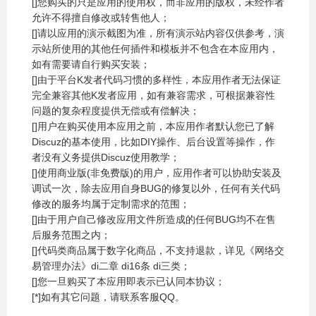
[
]您购买的只是应用的使用权，而非应用的版权，未经作者
允许不得擅自修改或转售他人；
[
]请以应用的演示截图为准，所有演示站内容仅供参考，演
示站所使用的其他任何插件和模板并不包含在本应用内，
如有需要请自行购买安装；
[
]由于平台K发者代码习惯的多样性，本应用作者无法保证
完全兼容其他K发者应用，如有兼容需求，可根据兼容性
问题的复杂程度提供无偿或有偿解决；
[
]用户在购买使用本应用之前，本应用作者默认您已了解
Discuz的基本使用，比如DIY操作、后台设置等操作，作
者没有义务提供Discuz使用教学；
[
]使用商业版(非免费版)的用户，应用作者可以协助安装及
调试一次，除去应用自身BUG的修复以外，任何有关代码
修改的服务均属于定制需求的范围；
[
]由于用户自己修改应用文件所造成的任何BUG均不在售
后服务范围之内；
[
]代码类商品属于数字化商品，不支持退款，详见《网络交
易管理办法》di二章 di16条 di三类；
[
]您一旦购买了本应用即表示已认同本协议；
[*]如有其它问题，请联系客服QQ。