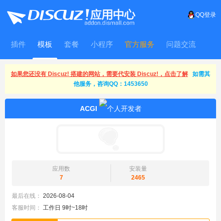
QQ登录
插件
模板
套餐
小程序
官方服务
问题交流
WitFrame
如果您还没有 Discuz! 搭建的网站，需要代安装 Discuz!，点击了解
如需其
他服务，咨询QQ：1453650
ACGI
应用数
安装量
7
2465
最后在线：
2026-08-04
客服时间：
工作日 9时~18时