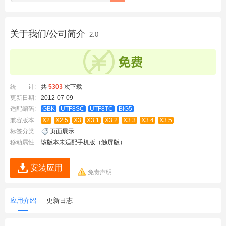
关于我们/公司简介
2.0
统 计:
共
5303
次下载
更新日期:
2012-07-09
适配编码:
GBK
UTF8SC
UTF8TC
BIG5
兼容版本:
X2
X2.5
X3
X3.1
X3.2
X3.3
X3.4
X3.5
标签分类:
页面展示
移动属性:
该版本未适配手机版（触屏版）
安装应用
免责声明
应用介绍
更新日志