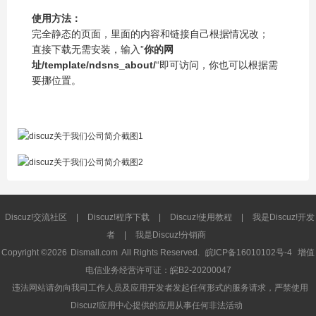
使用方法：
完全静态的页面，里面的内容和链接自己根据情况改；
直接下载无需安装，输入”
你的网
址/template/ndsns_about/
“即可访问，你也可以根据需
要挪位置。
Discuz!交流社区
|
Discuz!程序下载
|
Discuz!使用教程
|
我是Discuz!开发
者
|
我是Discuz!分销商
Copyright ©2026
Dismall.com
All Rights Reserved.
皖ICP备16010102号-4
增值
电信业务经营许可证：皖B2-20200047
违法网站请勿向我司工作人员及应用开发者发起任何形式的服务请求，严禁使用
Discuz!应用中心提供的应用从事任何非法活动