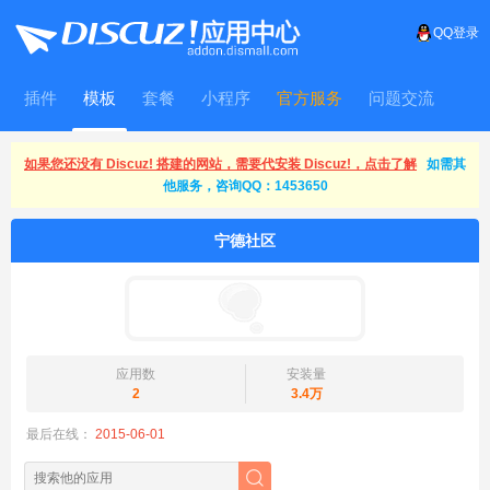
QQ登录
插件
模板
套餐
小程序
官方服务
问题交流
WitFrame
如果您还没有 Discuz! 搭建的网站，需要代安装 Discuz!，点击了解
如需其
他服务，咨询QQ：1453650
宁德社区
应用数
安装量
2
3.4万
最后在线：
2015-06-01