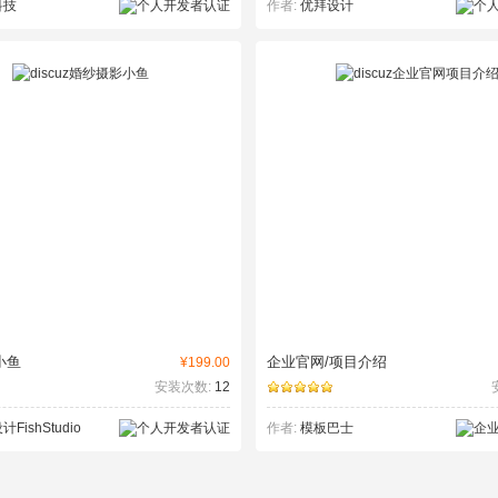
科技
作者:
优拜设计
小鱼
企业官网/项目介绍
¥199.00
安装次数:
12
FishStudio
作者:
模板巴士