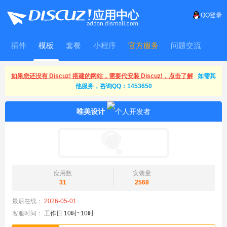
QQ登录
插件
模板
套餐
小程序
官方服务
问题交流
WitFrame
如果您还没有 Discuz! 搭建的网站，需要代安装 Discuz!，点击了解
如需其
他服务，咨询QQ：1453650
唯美设计
应用数
安装量
31
2568
最后在线：
2026-05-01
客服时间：
工作日 10时~10时