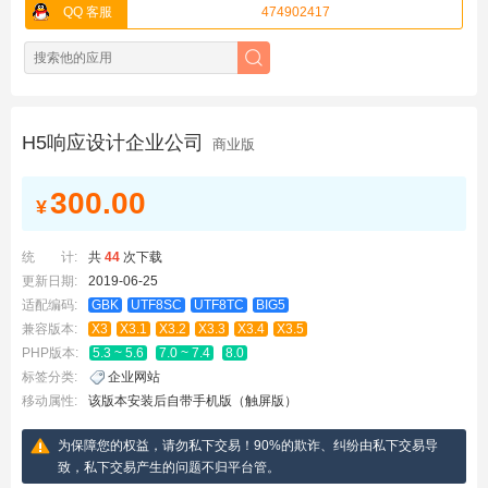
QQ 客服
474902417
H5响应设计企业公司
商业版
300.00
¥
统 计:
共
44
次下载
更新日期:
2019-06-25
适配编码:
GBK
UTF8SC
UTF8TC
BIG5
兼容版本:
X3
X3.1
X3.2
X3.3
X3.4
X3.5
PHP版本:
5.3 ~ 5.6
7.0 ~ 7.4
8.0
标签分类:
企业网站
移动属性:
该版本安装后自带手机版（触屏版）
为保障您的权益，请勿私下交易！90%的欺诈、纠纷由私下交易导
致，私下交易产生的问题不归平台管。