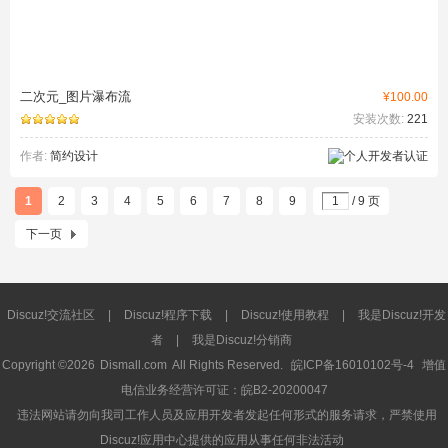
二次元_图片瀑布流
¥100.00
安装次数:
221
作者:
简约设计
1
2
3
4
5
6
7
8
9
/ 9 页
下一页
Discuz!交流社区
|
Discuz!程序下载
|
Discuz!使用教程
|
我是Discuz!开发
者
|
我是Discuz!分销商
Copyright ©2026
Dismall.com
All Rights Reserved.
皖ICP备16010102号-4
增值
电信业务经营许可证：皖B2-20200047
违法网站请勿向我司工作人员及应用开发者发起任何形式的服务请求，严禁使用
Discuz!应用中心提供的应用从事任何非法活动