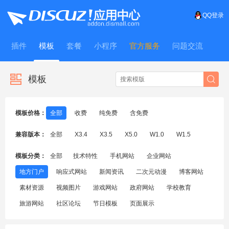
QQ登录
插件
模板
套餐
小程序
官方服务
问题交流
WitFrame
模板
模板价格：
全部
收费
纯免费
含免费
兼容版本：
全部
X3.4
X3.5
X5.0
W1.0
W1.5
模板分类：
全部
技术特性
手机网站
企业网站
地方门户
响应式网站
新闻资讯
二次元动漫
博客网站
素材资源
视频图片
游戏网站
政府网站
学校教育
旅游网站
社区论坛
节日模板
页面展示