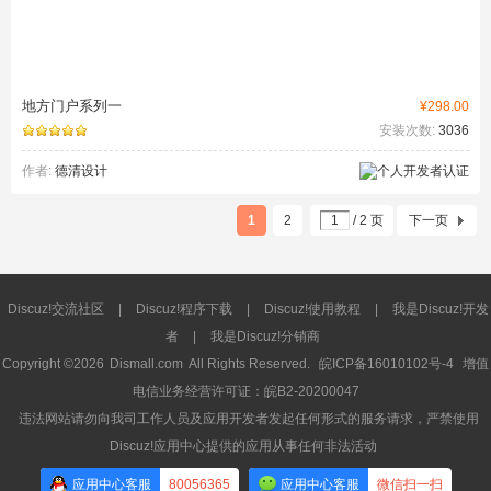
地方门户系列一
¥298.00
安装次数:
3036
作者:
德清设计
1
2
/ 2 页
下一页
Discuz!交流社区
|
Discuz!程序下载
|
Discuz!使用教程
|
我是Discuz!开发
者
|
我是Discuz!分销商
Copyright ©2026
Dismall.com
All Rights Reserved.
皖ICP备16010102号-4
增值
电信业务经营许可证：皖B2-20200047
违法网站请勿向我司工作人员及应用开发者发起任何形式的服务请求，严禁使用
Discuz!应用中心提供的应用从事任何非法活动
应用中心客服
80056365
应用中心客服
微信扫一扫