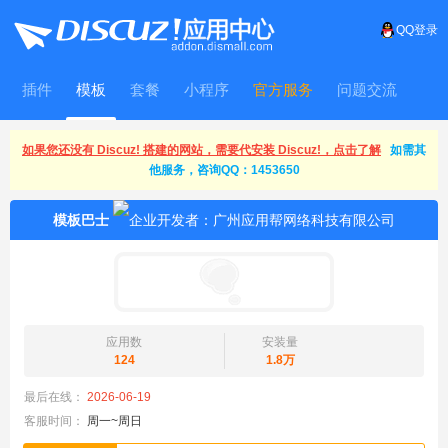
QQ登录
插件
模板
套餐
小程序
官方服务
问题交流
WitFrame
如果您还没有 Discuz! 搭建的网站，需要代安装 Discuz!，点击了解
如需其
他服务，咨询QQ：1453650
模板巴士
应用数
安装量
124
1.8万
最后在线：
2026-06-19
客服时间：
周一~周日