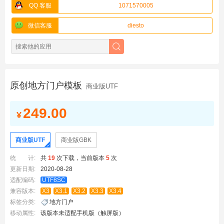
QQ 客服
1071570005
微信客服
diesto
原创地方门户模板
商业版UTF
249.00
¥
商业版UTF
商业版GBK
统 计:
共
19
次下载，当前版本
5
次
更新日期:
2020-08-28
适配编码:
UTF8SC
兼容版本:
X3
X3.1
X3.2
X3.3
X3.4
标签分类:
地方门户
移动属性:
该版本未适配手机版（触屏版）