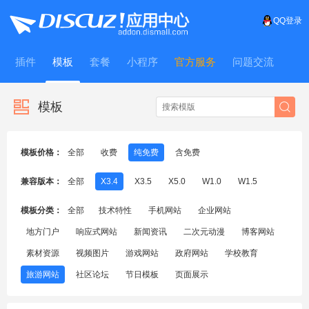
QQ登录
插件
模板
套餐
小程序
官方服务
问题交流
WitFrame
模板
模板价格：
全部
收费
纯免费
含免费
兼容版本：
全部
X3.4
X3.5
X5.0
W1.0
W1.5
模板分类：
全部
技术特性
手机网站
企业网站
地方门户
响应式网站
新闻资讯
二次元动漫
博客网站
素材资源
视频图片
游戏网站
政府网站
学校教育
旅游网站
社区论坛
节日模板
页面展示