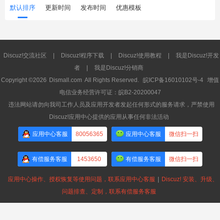
默认排序
更新时间
发布时间
优惠模板
Discuz!交流社区
|
Discuz!程序下载
|
Discuz!使用教程
|
我是Discuz!开发
者
|
我是Discuz!分销商
Copyright ©2026
Dismall.com
All Rights Reserved.
皖ICP备16010102号-4
增值
电信业务经营许可证：皖B2-20200047
违法网站请勿向我司工作人员及应用开发者发起任何形式的服务请求，严禁使用
Discuz!应用中心提供的应用从事任何非法活动
应用中心客服
80056365
应用中心客服
微信扫一扫
有偿服务客服
1453650
有偿服务客服
微信扫一扫
应用中心操作、授权恢复等使用问题，联系应用中心客服
|
Discuz! 安装、升级、
问题排查、定制，联系有偿服务客服