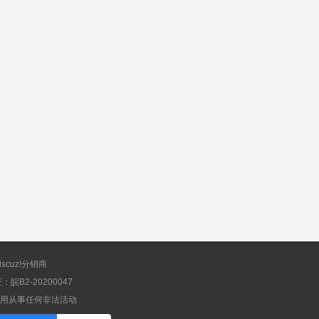
scuz!分销商
B2-20200047
应用从事任何非法活动