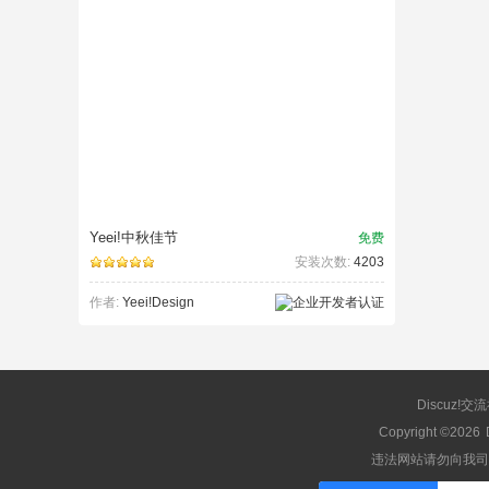
Yeei!中秋佳节
免费
安装次数:
4203
作者:
Yeei!Design
Discuz!交
Copyright ©2026
违法网站请勿向我司