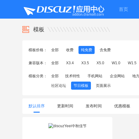
首页
模板
模板价格：
全部
收费
纯免费
含免费
兼容版本：
全部
X3.4
X3.5
X5.0
W1.0
W1.5
模板分类：
全部
技术特性
手机网站
企业网站
地
社区论坛
节日模板
页面展示
默认排序
更新时间
发布时间
优惠模板