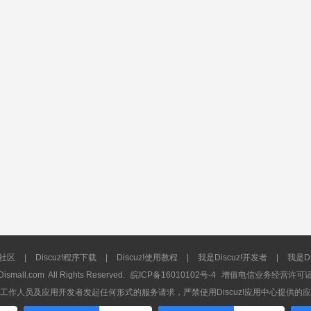
流社区
|
Discuz!程序下载
|
Discuz!使用教程
|
我是Discuz!开发者
|
我是Di
Dismall.com
All Rights Reserved.
皖ICP备16010102号-4
增值电信业务经营许可证：皖
工作人员及应用开发者发起任何形式的服务请求，严禁使用Discuz!应用中心提供的