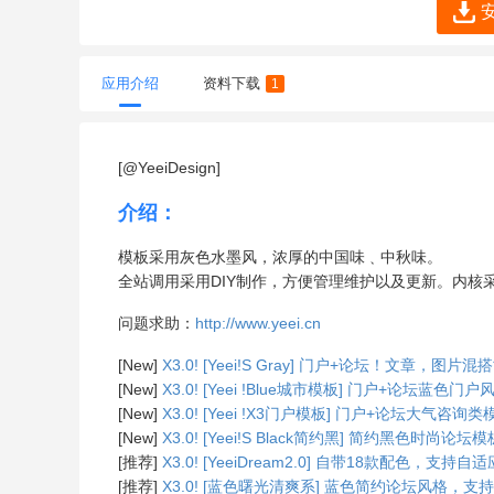
应用介绍
资料下载
1
[@YeeiDesign]
介绍：
模板采用灰色水墨风，浓厚的中国味﹑中秋味。
全站调用采用DIY制作，方便管理维护以及更新。内核采用
问题求助：
http://www.yeei.cn
[New]
X3.0! [Yeei!S Gray] 门户+论坛！文章
[New]
X3.0! [Yeei !Blue城市模板] 门户+论
[New]
X3.0! [Yeei !X3门户模板] 门户+论坛大
[New]
X3.0! [Yeei!S Black简约黑] 简约黑
[推荐]
X3.0! [YeeiDream2.0] 自带18款配色，支
[推荐]
X3.0! [蓝色曙光清爽系] 蓝色简约论坛风格