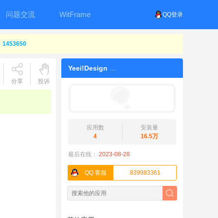
问题交流
WitFrame
QQ登录
453650
Yeei!Design
分享
投诉
应用数
安装量
4
16.5万
最后在线：
2023-08-28
QQ 客服
839983361