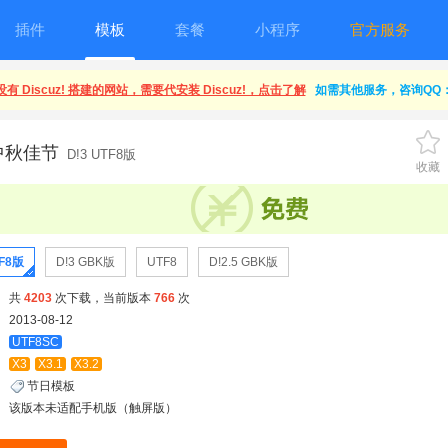
插件
模板
套餐
小程序
官方服务
有 Discuz! 搭建的网站，需要代安装 Discuz!，点击了解
如需其他服务，咨询QQ：1
!中秋佳节
D!3 UTF8版
收藏
TF8版
D!3 GBK版
UTF8
D!2.5 GBK版
共
4203
次下载，当前版本
766
次
2013-08-12
UTF8SC
X3
X3.1
X3.2
节日模板
该版本未适配手机版（触屏版）