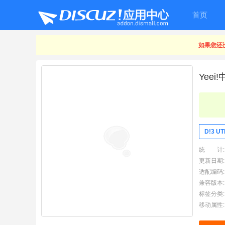
首页
如果您还没
Yeei
D!3 U
统 计:
更新日期:
适配编码:
兼容版本:
标签分类:
移动属性: