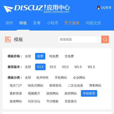
QQ登录
插件
模板
套餐
小程序
官方服务
问题交流
WitFrame
模板
模板价格：
全部
收费
纯免费
含免费
兼容版本：
全部
X3.4
X3.5
X5.0
W1.0
W1.5
模板分类：
全部
技术特性
手机网站
企业网站
地方门户
响应式网站
新闻资讯
二次元动漫
博客网站
素材资源
视频图片
游戏网站
政府网站
学校教育
旅游网站
社区论坛
节日模板
页面展示