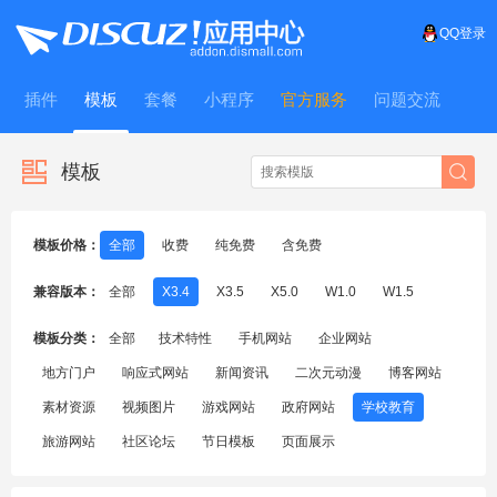
QQ登录
插件
模板
套餐
小程序
官方服务
问题交流
WitFrame
模板
模板价格：
全部
收费
纯免费
含免费
兼容版本：
全部
X3.4
X3.5
X5.0
W1.0
W1.5
模板分类：
全部
技术特性
手机网站
企业网站
地方门户
响应式网站
新闻资讯
二次元动漫
博客网站
素材资源
视频图片
游戏网站
政府网站
学校教育
旅游网站
社区论坛
节日模板
页面展示