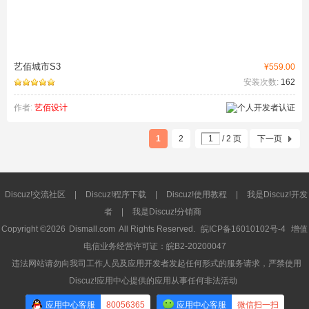
艺佰城市S3
¥559.00
安装次数:
162
作者:
艺佰设计
1
2
/ 2 页
下一页
Discuz!交流社区
|
Discuz!程序下载
|
Discuz!使用教程
|
我是Discuz!开发
者
|
我是Discuz!分销商
Copyright ©2026
Dismall.com
All Rights Reserved.
皖ICP备16010102号-4
增值
电信业务经营许可证：皖B2-20200047
违法网站请勿向我司工作人员及应用开发者发起任何形式的服务请求，严禁使用
Discuz!应用中心提供的应用从事任何非法活动
应用中心客服
80056365
应用中心客服
微信扫一扫