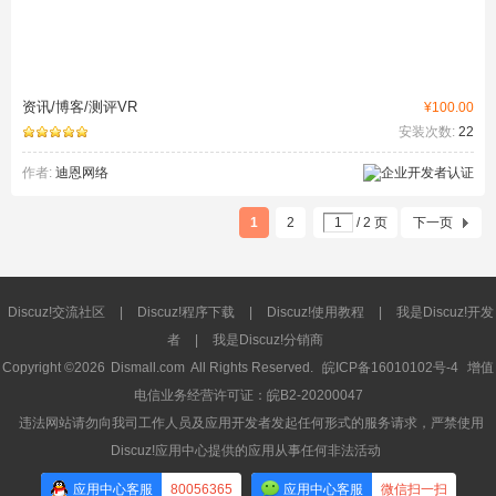
资讯/博客/测评VR
¥100.00
安装次数:
22
作者:
迪恩网络
1
2
/ 2 页
下一页
Discuz!交流社区
|
Discuz!程序下载
|
Discuz!使用教程
|
我是Discuz!开发
者
|
我是Discuz!分销商
Copyright ©2026
Dismall.com
All Rights Reserved.
皖ICP备16010102号-4
增值
电信业务经营许可证：皖B2-20200047
违法网站请勿向我司工作人员及应用开发者发起任何形式的服务请求，严禁使用
Discuz!应用中心提供的应用从事任何非法活动
应用中心客服
80056365
应用中心客服
微信扫一扫