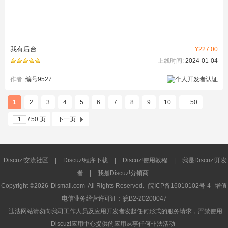
我有后台
¥227.00
上线时间:
2024-01-04
作者:
编号9527
1
2
3
4
5
6
7
8
9
10
... 50
/ 50 页
下一页
Discuz!交流社区
|
Discuz!程序下载
|
Discuz!使用教程
|
我是Discuz!开发
者
|
我是Discuz!分销商
Copyright ©2026
Dismall.com
All Rights Reserved.
皖ICP备16010102号-4
增值
电信业务经营许可证：皖B2-20200047
违法网站请勿向我司工作人员及应用开发者发起任何形式的服务请求，严禁使用
Discuz!应用中心提供的应用从事任何非法活动