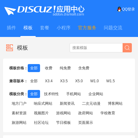
QQ登录
插件
模板
套餐
小程序
官方服务
问题交流
WitFrame
模板
模板价格：
全部
收费
纯免费
含免费
兼容版本：
全部
X3.4
X3.5
X5.0
W1.0
W1.5
模板分类：
全部
技术特性
手机网站
企业网站
地方门户
响应式网站
新闻资讯
二次元动漫
博客网站
素材资源
视频图片
游戏网站
政府网站
学校教育
旅游网站
社区论坛
节日模板
页面展示