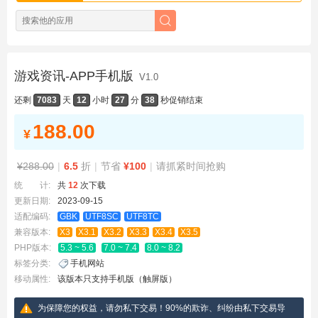
游戏资讯-APP手机版
V1.0
还剩
7083
天
12
小时
27
分
38
秒
促销结束
188.00
¥
¥288.00
|
6.5
折
|
节省
¥100
|
请抓紧时间抢购
统 计:
共
12
次下载
更新日期:
2023-09-15
适配编码:
GBK
UTF8SC
UTF8TC
兼容版本:
X3
X3.1
X3.2
X3.3
X3.4
X3.5
PHP版本:
5.3 ~ 5.6
7.0 ~ 7.4
8.0 ~ 8.2
标签分类:
手机网站
移动属性:
该版本只支持手机版（触屏版）
为保障您的权益，请勿私下交易！90%的欺诈、纠纷由私下交易导