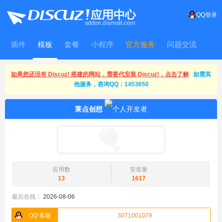
QQ登录
插件
模板
套餐
小程序
官方服务
问题交流
WitFrame
如果您还没有 Discuz! 搭建的网站，需要代安装 Discuz!，点击了解
如需其
他服务，咨询QQ：1453650
莱点创想
应用数
安装量
13
1617
最后在线：
2026-08-06
QQ 客服
3071001079