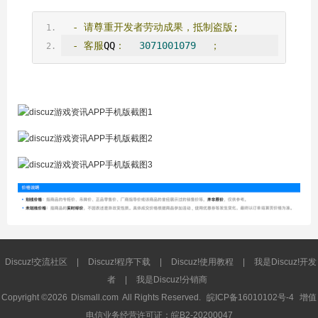
-
请尊重开发者劳动成果，抵制盗版;
-
客服
QQ
：
3071001079
；
Discuz!交流社区
|
Discuz!程序下载
|
Discuz!使用教程
|
我是Discuz!开发
者
|
我是Discuz!分销商
Copyright ©2026
Dismall.com
All Rights Reserved.
皖ICP备16010102号-4
增值
电信业务经营许可证：皖B2-20200047