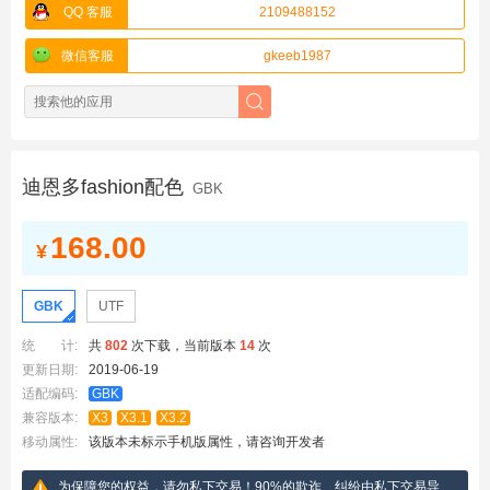
QQ 客服
2109488152
微信客服
gkeeb1987
迪恩多fashion配色
GBK
168.00
¥
GBK
UTF
统 计:
共
802
次下载，当前版本
14
次
更新日期:
2019-06-19
适配编码:
GBK
兼容版本:
X3
X3.1
X3.2
移动属性:
该版本未标示手机版属性，请咨询开发者
为保障您的权益，请勿私下交易！90%的欺诈、纠纷由私下交易导