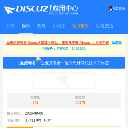
QQ登录
插件
模板
套餐
小程序
官方服务
问题交流
WitFrame
如果您还没有 Discuz! 搭建的网站，需要代安装 Discuz!，点击了解
如需其
他服务，咨询QQ：1453650
迪恩网络
应用数
安装量
261
17.7万
最后在线：
2026-08-06
客服时间：
工作日 9时~16时