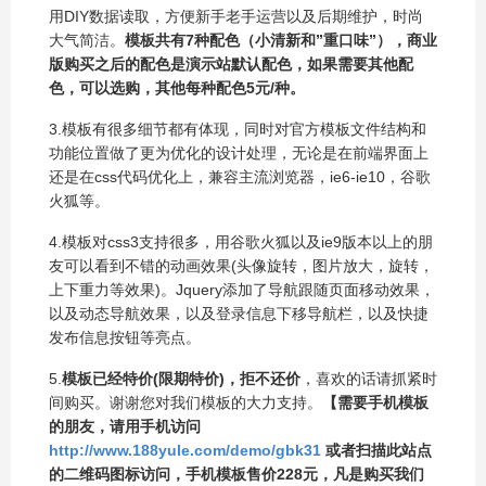
用DIY数据读取，方便新手老手运营以及后期维护，时尚
大气简洁。
模板共有7种配色（小清新和”重口味”），商业
版购买之后的配色是演示站默认配色，如果需要其他配
色，可以选购，其他每种配色5元/种。
3.模板有很多细节都有体现，同时对官方模板文件结构和
功能位置做了更为优化的设计处理，无论是在前端界面上
还是在css代码优化上，兼容主流浏览器，ie6-ie10，谷歌
火狐等。
4.模板对css3支持很多，用谷歌火狐以及ie9版本以上的朋
友可以看到不错的动画效果(头像旋转，图片放大，旋转，
上下重力等效果)。Jquery添加了导航跟随页面移动效果，
以及动态导航效果，以及登录信息下移导航栏，以及快捷
发布信息按钮等亮点。
5.
模板已经特价(限期特价)，拒不还价
，喜欢的话请抓紧时
间购买。谢谢您对我们模板的大力支持。
【需要手机模板
的朋友，请用手机访问
http://www.188yule.com/demo/gbk31
或者扫描此站点
的二维码图标访问，手机模板售价228元，凡是购买我们