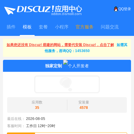
QQ登录
插件
模板
套餐
小程序
官方服务
问题交流
WitFrame
如果您还没有 Discuz! 搭建的网站，需要代安装 Discuz!，点击了解
如需其
他服务，咨询QQ：1453650
独家定制
应用数
安装量
35
4578
最后在线：
2026-08-05
客服时间：
工作日 12时~20时