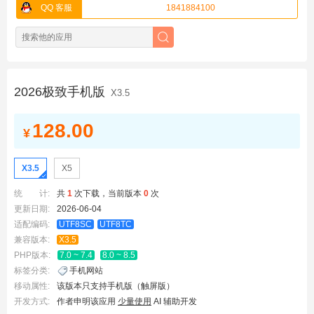
QQ 客服
1841884100
2026极致手机版
X3.5
128.00
¥
X3.5
X5
统 计:
共
1
次下载，当前版本
0
次
更新日期:
2026-06-04
适配编码:
UTF8SC
UTF8TC
兼容版本:
X3.5
PHP版本:
7.0 ~ 7.4
8.0 ~ 8.5
标签分类:
手机网站
移动属性:
该版本只支持手机版（触屏版）
开发方式:
作者申明该应用
少量使用
AI 辅助开发