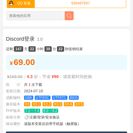
QQ 客服
936487697
Discord登录
1.0
还剩
147
天
22
小时
39
分
22
秒
促销结束
69.00
¥
¥159.00
|
4.3
折
|
节省
¥90
|
请抓紧时间抢购
统 计:
共
1
次下载
更新日期:
2024-07-10
适配编码:
GBK
UTF8SC
UTF8TC
BIG5
兼容版本:
X3
X3.1
X3.2
X3.3
X3.4
X3.5
PHP版本:
7.2 ~ 7.4
8.0 ~ 8.2
标签分类:
注册/登录/安全验证
移动属性:
该版本安装后自带手机版（触屏版）