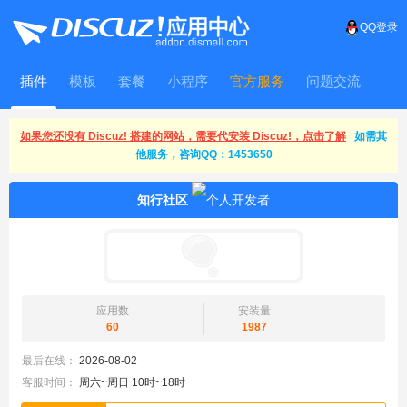
QQ登录
插件
模板
套餐
小程序
官方服务
问题交流
WitFrame
如果您还没有 Discuz! 搭建的网站，需要代安装 Discuz!，点击了解
如需其
他服务，咨询QQ：1453650
知行社区
应用数
安装量
60
1987
最后在线：
2026-08-02
客服时间：
周六~周日 10时~18时