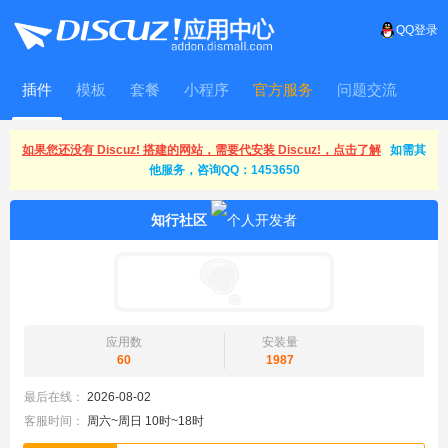
QQ登录
插件
模板
套餐
小程序
官方服务
问题交流
WitFrame
如果您还没有 Discuz! 搭建的网站，需要代安装 Discuz!，点击了解
如需其
他服务，咨询QQ：1453650
知行社区
应用数
安装量
60
1987
最后在线：
2026-08-02
客服时间：
周六~周日 10时~18时