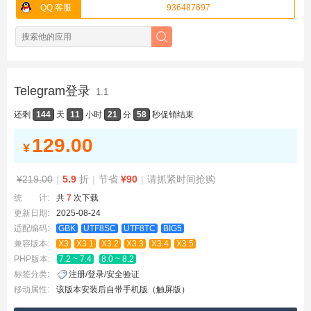
QQ 客服
936487697
Telegram登录
1.1
还剩
144
天
11
小时
21
分
58
秒
促销结束
129.00
¥
¥219.00
|
5.9
折
|
节省
¥90
|
请抓紧时间抢购
统 计:
共
7
次下载
更新日期:
2025-08-24
适配编码:
GBK
UTF8SC
UTF8TC
BIG5
兼容版本:
X3
X3.1
X3.2
X3.3
X3.4
X3.5
PHP版本:
7.2 ~ 7.4
8.0 ~ 8.2
标签分类:
注册/登录/安全验证
移动属性:
该版本安装后自带手机版（触屏版）