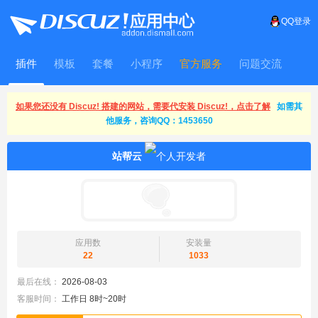
QQ登录
插件
模板
套餐
小程序
官方服务
问题交流
WitFrame
如果您还没有 Discuz! 搭建的网站，需要代安装 Discuz!，点击了解
如需其
他服务，咨询QQ：1453650
站帮云
应用数
安装量
22
1033
最后在线：
2026-08-03
客服时间：
工作日 8时~20时