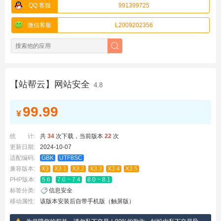
QQ 客服
991399725
微信客服
L2009202356
【站帮云】网站安全
4.8
99.99
¥
统 计:
共
34
次下载，当前版本
22
次
更新日期:
2024-10-07
适配编码:
GBK
UTF8SC
兼容版本:
X3
X3.1
X3.2
X3.3
X3.4
X3.5
PHP版本:
5.6
7.0 ~ 7.4
8.0 ~ 8.1
标签分类:
信息安全
移动属性:
该版本安装后自带手机版（触屏版）