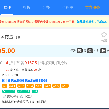
插件
模板
套餐
小程序
官方服务
有 Discuz! 搭建的网站，需要代安装 Discuz!，点击了解
如需其他服务，咨询QQ：1
加盖图章
1.9
收藏
05.00
还剩
53
天
03
小时
40
50
|
4
折
|
节省
¥157.5
|
请抓紧时间抢购
共
29
次下载，当前版本
26
次
2021-12-28
GBK
UTF8SC
UTF8TC
BIG5
X3
X3.1
X3.2
X3.3
X3.4
X3.5
X5.0
X5.1
5.3 ~ 5.6
7.0 ~ 7.4
8.0
管理增强
小工具
该版本可付费购买手机版（触屏版）