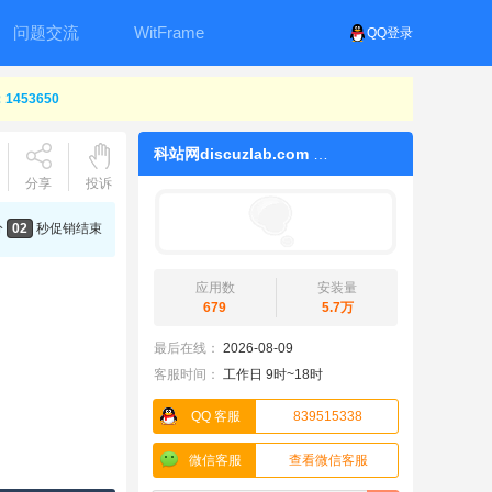
问题交流
WitFrame
QQ登录
453650
科站网discuzlab.com
分享
投诉
分
01
秒
促销结束
应用数
安装量
679
5.7万
最后在线：
2026-08-09
客服时间：
工作日 9时~18时
QQ 客服
839515338
微信客服
查看微信客服