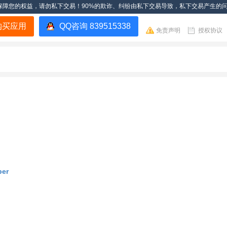
保障您的权益，请勿私下交易！90%的欺诈、纠纷由私下交易导致，私下交易产生的
购买应用
QQ咨询 839515338
免责声明
授权协议
per