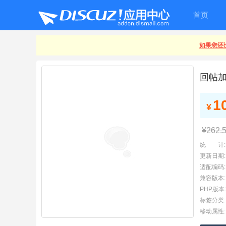
首页
如果您还没
回帖
1
¥
¥262.
统 计:
更新日期:
适配编码:
兼容版本:
PHP版本:
标签分类:
移动属性: