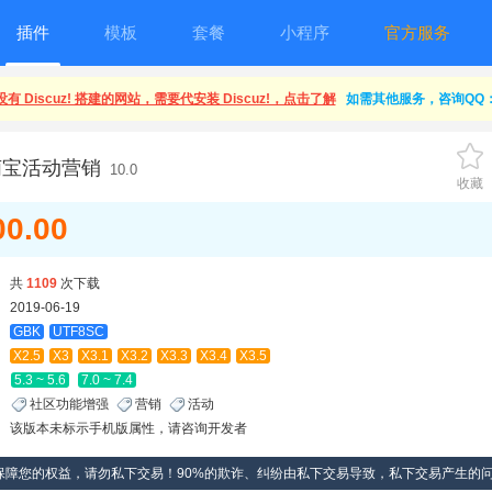
插件
模板
套餐
小程序
官方服务
有 Discuz! 搭建的网站，需要代安装 Discuz!，点击了解
如需其他服务，咨询QQ：1
萌宝活动营销
10.0
收藏
00.00
共
1109
次下载
2019-06-19
GBK
UTF8SC
X2.5
X3
X3.1
X3.2
X3.3
X3.4
X3.5
5.3 ~ 5.6
7.0 ~ 7.4
社区功能增强
营销
活动
该版本未标示手机版属性，请咨询开发者
保障您的权益，请勿私下交易！90%的欺诈、纠纷由私下交易导致，私下交易产生的