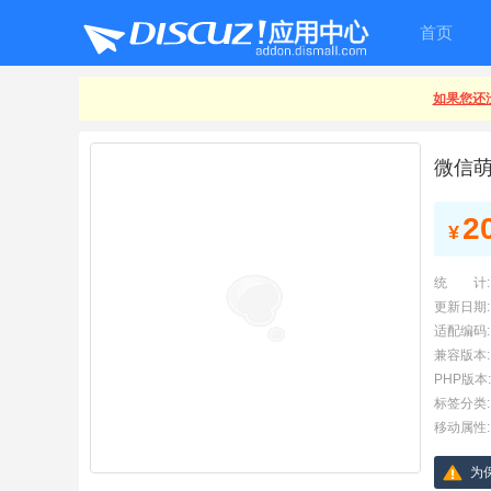
首页
如果您还没
微信
2
¥
统 计:
更新日期:
适配编码:
兼容版本:
PHP版本:
标签分类:
移动属性:
为