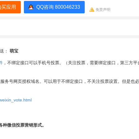
购买应用
QQ咨询 800046233
免责声明
发送：
萌宝
件
，不绑定接口可以手机号投票。（关注投票，需要绑定接口，第三方平
证服务号网页授权域名。可以用于不绑定接口，不关注投票设置。但是也
weixin_vote.html
 等各种微信投票营销形式。