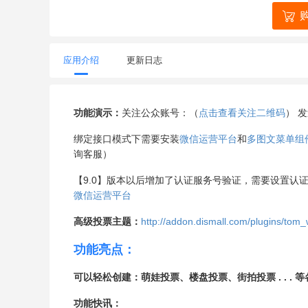
应用介绍
更新日志
功能演示：
关注公众账号：（
点击查看关注二维码
） 
绑定接口模式下需要安装
微信运营平台
和
多图文菜单组
询客服）
【9.0】版本以后增加了认证服务号验证，需要设置认
微信运营平台
高级投票主题：
http://addon.dismall.com/plugins/tom_
功能亮点：
可以轻松创建：萌娃投票、楼盘投票、街拍投票 . . .
功能快讯：