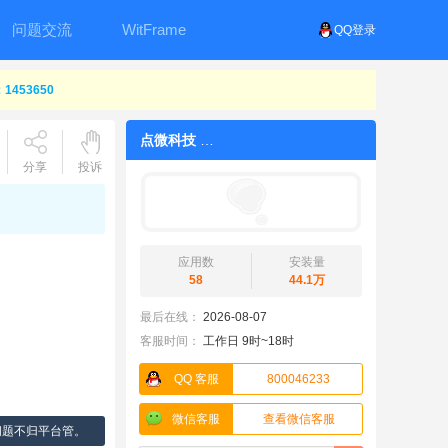
问题交流
WitFrame
QQ登录
453650
点微科技
分享
投诉
应用数
安装量
58
44.1万
最后在线：
2026-08-07
客服时间：
工作日 9时~18时
QQ 客服
800046233
微信客服
查看微信客服
问题不归平台管。