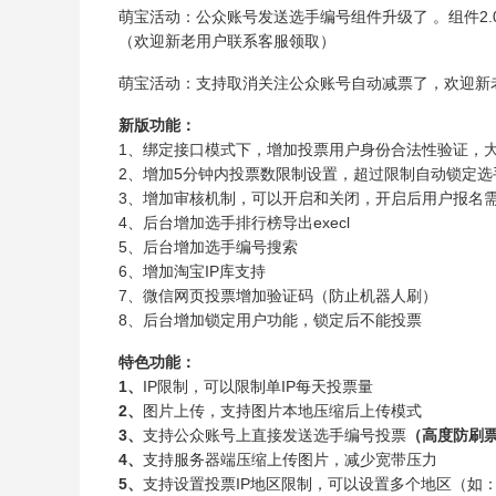
萌宝活动：公众账号发送选手编号组件升级了 。组件2
（欢迎新老用户联系客服领取）
萌宝活动：支持取消关注公众账号自动减票了，欢迎新
新版功能：
1、绑定接口模式下，增加投票用户身份合法性验证，
2、增加5分钟内投票数限制设置，超过限制自动锁定选
3、增加审核机制，可以开启和关闭，开启后用户报名
4、后台增加选手排行榜导出execl
5、后台增加选手编号搜索
6、增加淘宝IP库支持
7、微信网页投票增加验证码（防止机器人刷）
8、后台增加锁定用户功能，锁定后不能投票
特色功能：
1、
IP限制，可以限制单IP每天投票量
2、
图片上传，支持图片本地压缩后上传模式
3、
支持公众账号上直接发送选手编号投票
（高度防刷
4、
支持服务器端压缩上传图片，减少宽带压力
5、
支持设置投票IP地区限制，可以设置多个地区（如：上海