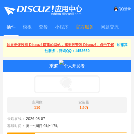
QQ登录
插件
模板
套餐
小程序
官方服务
问题交流
WitFrame
如果您还没有 Discuz! 搭建的网站，需要代安装 Discuz!，点击了解
如需其
他服务，咨询QQ：1453650
乘凉
应用数
安装量
110
1.9万
最后在线：
2026-08-07
客服时间：
周一~周日 9时~17时