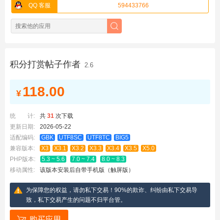
QQ 客服
594433766
积分打赏帖子作者
2.6
118.00
¥
统 计:
共
31
次下载
更新日期:
2026-05-22
适配编码:
GBK
UTF8SC
UTF8TC
BIG5
兼容版本:
X3
X3.1
X3.2
X3.3
X3.4
X3.5
X5.0
PHP版本:
5.3 ~ 5.6
7.0 ~ 7.4
8.0 ~ 8.3
移动属性:
该版本安装后自带手机版（触屏版）
为保障您的权益，请勿私下交易！90%的欺诈、纠纷由私下交易导
致，私下交易产生的问题不归平台管。
购买应用