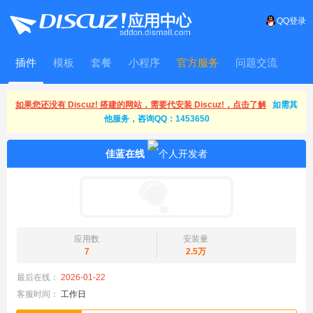
QQ登录
插件
模板
套餐
小程序
官方服务
问题交流
WitFrame
如果您还没有 Discuz! 搭建的网站，需要代安装 Discuz!，点击了解
如需其
他服务，咨询QQ：1453650
佳蓝在线
应用数
安装量
7
2.5万
最后在线：
2026-01-22
客服时间：
工作日