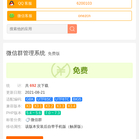
QQ 客服
6200103
微信客服
onezcn
微信群管理系统
免费版
统 计:
共
692
次下载
更新日期:
2021-08-21
适配编码:
GBK
UTF8SC
UTF8TC
BIG5
兼容版本:
X3
X3.1
X3.2
X3.3
X3.4
PHP版本:
5.4 ~ 5.6
7.0 ~ 7.3
标签分类:
微信群
移动属性:
该版本安装后自带手机版（触屏版）