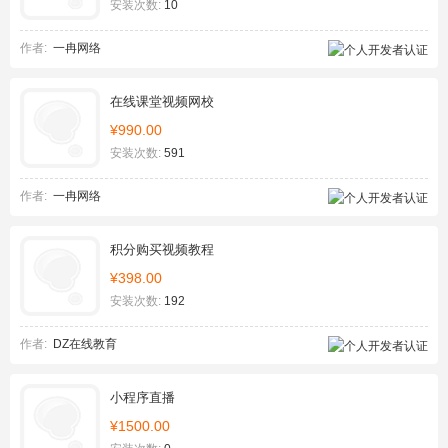
安装次数:
10
作者:
一冉网络
在线课堂视频网校
¥990.00
安装次数:
591
作者:
一冉网络
积分购买视频教程
¥398.00
安装次数:
192
作者:
DZ在线教育
小程序直播
¥1500.00