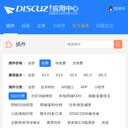
QQ登录
插件
模板
套餐
小程序
官方服务
问题交流
WitFrame
插件
插件价格：
全部
收费
纯免费
含免费
兼容版本：
全部
X3.4
X3.5
X5.0
W1.0
W1.5
插件分类：
全部
技术特性
API接口
APP
小程序
知识付费
社区功能增强
本地/同城/O2O
视频/直播/音乐
营销/活动/投票
商城/返利/分销
任务/悬赏/威客
小说/漫画/问答
聊天/问卷/工单
OSS/COS/对象存储
注册/登录/安全验证
教育培训
更多独立功能系统
其他