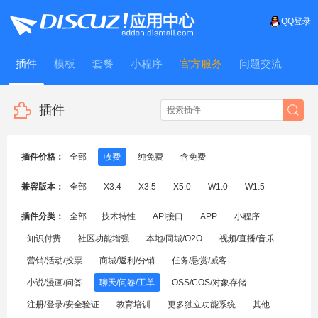
QQ登录
插件
模板
套餐
小程序
官方服务
问题交流
WitFrame
插件
插件价格：
全部
收费
纯免费
含免费
兼容版本：
全部
X3.4
X3.5
X5.0
W1.0
W1.5
插件分类：
全部
技术特性
API接口
APP
小程序
知识付费
社区功能增强
本地/同城/O2O
视频/直播/音乐
营销/活动/投票
商城/返利/分销
任务/悬赏/威客
小说/漫画/问答
聊天/问卷/工单
OSS/COS/对象存储
注册/登录/安全验证
教育培训
更多独立功能系统
其他