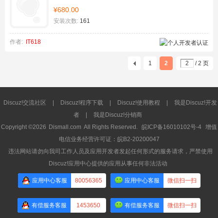
¥680.00
安装次数:
161
作者:
IT618
1
2
/ 2 页
Discuz!交流社区
|
Discuz!程序下载
|
Discuz!使用教程
|
我是Discuz!开发
者
|
我是Discuz!分销商
Copyright ©2026
Dismall.com
All Rights Reserved.
皖ICP备16010102号-4
增值
电信业务经营许可证：皖B2-20200047
违法网站请勿向我司工作人员及应用开发者发起任何形式的服务请求，严禁使用
Discuz!应用中心提供的应用从事任何非法活动
应用中心客服
80056365
应用中心客服
微信扫一扫
有偿服务客服
1453650
有偿服务客服
微信扫一扫