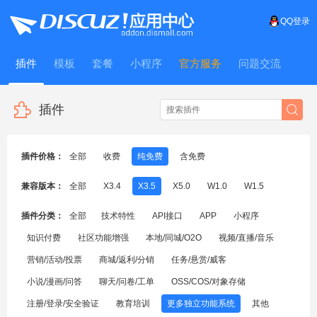
QQ登录
插件
模板
套餐
小程序
官方服务
问题交流
WitFrame
插件
插件价格：
全部
收费
纯免费
含免费
兼容版本：
全部
X3.4
X3.5
X5.0
W1.0
W1.5
插件分类：
全部
技术特性
API接口
APP
小程序
知识付费
社区功能增强
本地/同城/O2O
视频/直播/音乐
营销/活动/投票
商城/返利/分销
任务/悬赏/威客
小说/漫画/问答
聊天/问卷/工单
OSS/COS/对象存储
注册/登录/安全验证
教育培训
更多独立功能系统
其他