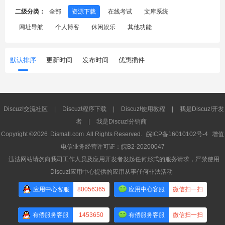
二级分类：
全部
资源下载
在线考试
文库系统
网址导航
个人博客
休闲娱乐
其他功能
默认排序
更新时间
发布时间
优惠插件
Discuz!交流社区
|
Discuz!程序下载
|
Discuz!使用教程
|
我是Discuz!开发
者
|
我是Discuz!分销商
Copyright ©2026
Dismall.com
All Rights Reserved.
皖ICP备16010102号-4
增值
电信业务经营许可证：皖B2-20200047
违法网站请勿向我司工作人员及应用开发者发起任何形式的服务请求，严禁使用
Discuz!应用中心提供的应用从事任何非法活动
应用中心客服
80056365
应用中心客服
微信扫一扫
有偿服务客服
1453650
有偿服务客服
微信扫一扫