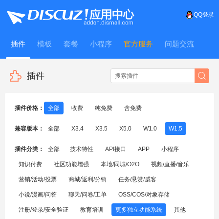
QQ登录
插件
模板
套餐
小程序
官方服务
问题交流
WitFrame
插件
插件价格：
全部
收费
纯免费
含免费
兼容版本：
全部
X3.4
X3.5
X5.0
W1.0
W1.5
插件分类：
全部
技术特性
API接口
APP
小程序
知识付费
社区功能增强
本地/同城/O2O
视频/直播/音乐
营销/活动/投票
商城/返利/分销
任务/悬赏/威客
小说/漫画/问答
聊天/问卷/工单
OSS/COS/对象存储
注册/登录/安全验证
教育培训
更多独立功能系统
其他