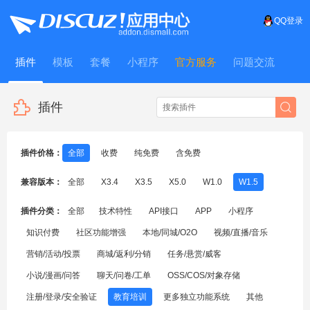
QQ登录
插件
模板
套餐
小程序
官方服务
问题交流
WitFrame
插件
插件价格：
全部
收费
纯免费
含免费
兼容版本：
全部
X3.4
X3.5
X5.0
W1.0
W1.5
插件分类：
全部
技术特性
API接口
APP
小程序
知识付费
社区功能增强
本地/同城/O2O
视频/直播/音乐
营销/活动/投票
商城/返利/分销
任务/悬赏/威客
小说/漫画/问答
聊天/问卷/工单
OSS/COS/对象存储
注册/登录/安全验证
教育培训
更多独立功能系统
其他