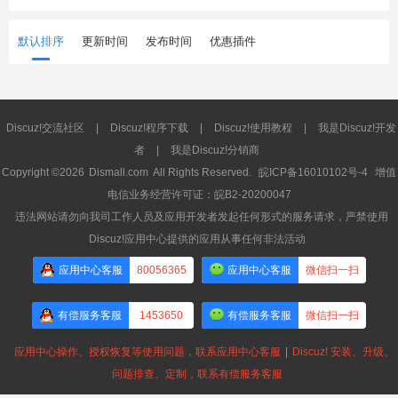
默认排序
更新时间
发布时间
优惠插件
Discuz!交流社区
|
Discuz!程序下载
|
Discuz!使用教程
|
我是Discuz!开发
者
|
我是Discuz!分销商
Copyright ©2026
Dismall.com
All Rights Reserved.
皖ICP备16010102号-4
增值
电信业务经营许可证：皖B2-20200047
违法网站请勿向我司工作人员及应用开发者发起任何形式的服务请求，严禁使用
Discuz!应用中心提供的应用从事任何非法活动
应用中心客服
80056365
应用中心客服
微信扫一扫
有偿服务客服
1453650
有偿服务客服
微信扫一扫
应用中心操作、授权恢复等使用问题，联系应用中心客服
|
Discuz! 安装、升级、
问题排查、定制，联系有偿服务客服