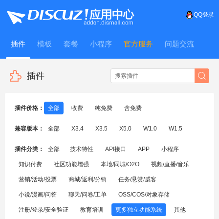
QQ登录
插件
模板
套餐
小程序
官方服务
问题交流
WitFrame
插件
插件价格：
全部
收费
纯免费
含免费
兼容版本：
全部
X3.4
X3.5
X5.0
W1.0
W1.5
插件分类：
全部
技术特性
API接口
APP
小程序
知识付费
社区功能增强
本地/同城/O2O
视频/直播/音乐
营销/活动/投票
商城/返利/分销
任务/悬赏/威客
小说/漫画/问答
聊天/问卷/工单
OSS/COS/对象存储
注册/登录/安全验证
教育培训
更多独立功能系统
其他