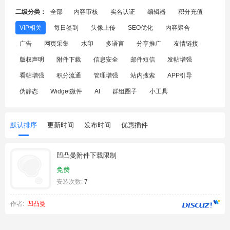
二级分类：
全部
内容审核
实名认证
编辑器
积分充值
VIP相关
每日签到
头像上传
SEO优化
内容聚合
广告
网页采集
水印
多语言
分享推广
友情链接
版权声明
附件下载
信息安全
邮件短信
发帖增强
看帖增强
积分流通
管理增强
站内搜索
APP引导
伪静态
Widget微件
AI
群组圈子
小工具
默认排序
更新时间
发布时间
优惠插件
凹凸曼附件下载限制
免费
安装次数:
7
作者:
凹凸曼