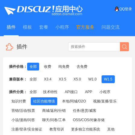
QQ登录
插件
模板
套餐
小程序
官方服务
问题交流
WitFrame
插件
插件价格：
全部
收费
纯免费
含免费
兼容版本：
全部
X3.4
X3.5
X5.0
W1.0
W1.5
插件分类：
全部
技术特性
API接口
APP
小程序
知识付费
社区功能增强
本地/同城/O2O
视频/直播/音乐
营销/活动/投票
商城/返利/分销
任务/悬赏/威客
小说/漫画/问答
聊天/问卷/工单
OSS/COS/对象存储
注册/登录/安全验证
教育培训
更多独立功能系统
其他