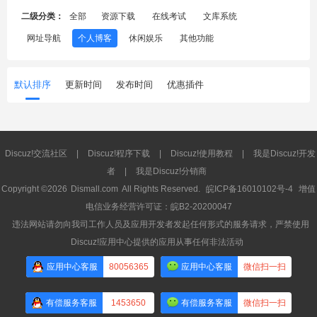
二级分类：
全部
资源下载
在线考试
文库系统
网址导航
个人博客
休闲娱乐
其他功能
默认排序
更新时间
发布时间
优惠插件
Discuz!交流社区
|
Discuz!程序下载
|
Discuz!使用教程
|
我是Discuz!开发
者
|
我是Discuz!分销商
Copyright ©2026
Dismall.com
All Rights Reserved.
皖ICP备16010102号-4
增值
电信业务经营许可证：皖B2-20200047
违法网站请勿向我司工作人员及应用开发者发起任何形式的服务请求，严禁使用
Discuz!应用中心提供的应用从事任何非法活动
应用中心客服
80056365
应用中心客服
微信扫一扫
有偿服务客服
1453650
有偿服务客服
微信扫一扫