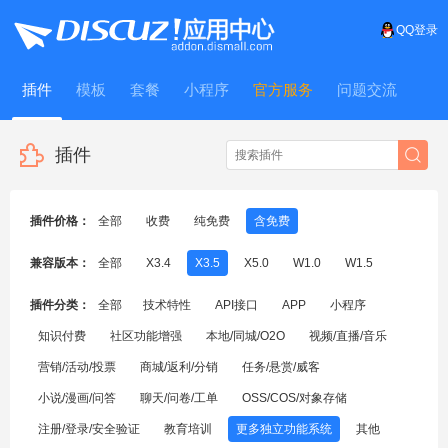
QQ登录
插件
模板
套餐
小程序
官方服务
问题交流
WitFrame
插件
插件价格：
全部
收费
纯免费
含免费
兼容版本：
全部
X3.4
X3.5
X5.0
W1.0
W1.5
插件分类：
全部
技术特性
API接口
APP
小程序
知识付费
社区功能增强
本地/同城/O2O
视频/直播/音乐
营销/活动/投票
商城/返利/分销
任务/悬赏/威客
小说/漫画/问答
聊天/问卷/工单
OSS/COS/对象存储
注册/登录/安全验证
教育培训
更多独立功能系统
其他