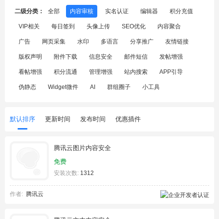
二级分类：
全部
内容审核
实名认证
编辑器
积分充值
VIP相关
每日签到
头像上传
SEO优化
内容聚合
广告
网页采集
水印
多语言
分享推广
友情链接
版权声明
附件下载
信息安全
邮件短信
发帖增强
看帖增强
积分流通
管理增强
站内搜索
APP引导
伪静态
Widget微件
AI
群组圈子
小工具
默认排序
更新时间
发布时间
优惠插件
腾讯云图片内容安全
免费
安装次数:
1312
作者:
腾讯云