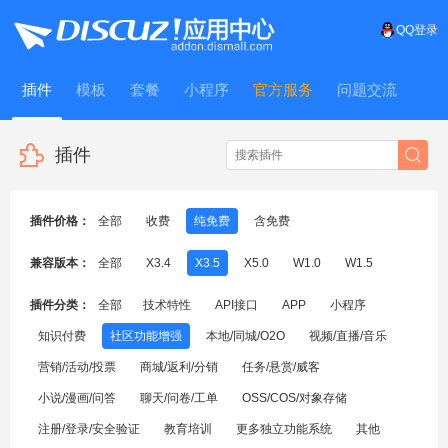
QQ登录
插件
模板
套餐
小程序
官方服务
问题交流
WitFrame
插件
插件价格：
全部
收费
纯免费
含免费
兼容版本：
全部
X3.4
X3.5
X5.0
W1.0
W1.5
插件分类：
全部
技术特性
API接口
APP
小程序
知识付费
社区功能增强
本地/同城/O2O
视频/直播/音乐
营销/活动/投票
商城/返利/分销
任务/悬赏/威客
小说/漫画/问答
聊天/问卷/工单
OSS/COS/对象存储
注册/登录/安全验证
教育培训
更多独立功能系统
其他