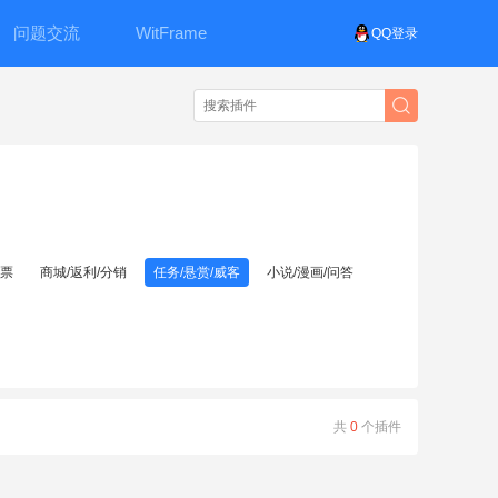
问题交流
WitFrame
QQ登录
投票
商城/返利/分销
任务/悬赏/威客
小说/漫画/问答
共
0
个插件