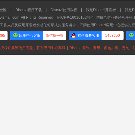
流社区
|
Discuz!程序下载
|
Discuz!使用教程
|
我是Discuz!开发者
|
我是Di
Dismall.com
All Rights Reserved.
皖ICP备16010102号-4
增值电信业务经营许可证：皖
工作人员及应用开发者发起任何形式的服务请求，严禁使用Discuz!应用中心提供的
365
应用中心客服
微信扫一扫
有偿服务客服
1453650
授权恢复等使用问题，联系应用中心客服
|
Discuz! 安装、升级、问题排查、定制