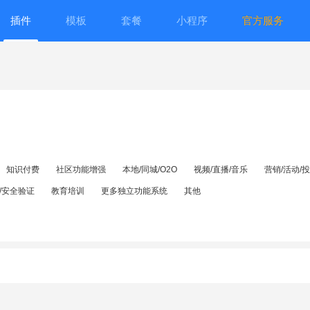
插件
模板
套餐
小程序
官方服务
知识付费
社区功能增强
本地/同城/O2O
视频/直播/音乐
营销/活动/
/安全验证
教育培训
更多独立功能系统
其他