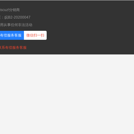
scuz!分销商
B2-20200047
应用从事任何非法活动
有偿服务客服
微信扫一扫
，联系有偿服务客服