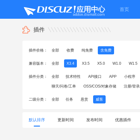
首页
插件
插件价格：
全部
收费
纯免费
含免费
兼容版本：
全部
X3.4
X3.5
X5.0
W1.0
W1.5
插件分类：
全部
技术特性
API接口
APP
小程序
聊天/问卷/工单
OSS/COS/对象存储
注册/登录
二级分类：
全部
任务
悬赏
威客
默认排序
更新时间
发布时间
优惠插件