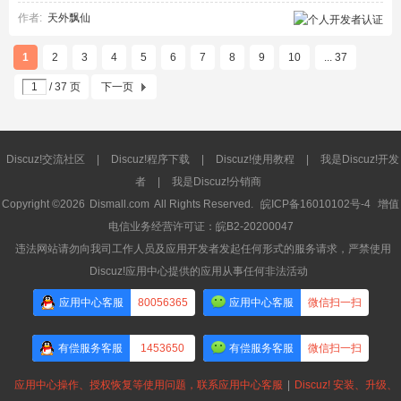
作者:
天外飘仙
1
2
3
4
5
6
7
8
9
10
... 37
/ 37 页
下一页
Discuz!交流社区
|
Discuz!程序下载
|
Discuz!使用教程
|
我是Discuz!开发
者
|
我是Discuz!分销商
Copyright ©2026
Dismall.com
All Rights Reserved.
皖ICP备16010102号-4
增值
电信业务经营许可证：皖B2-20200047
违法网站请勿向我司工作人员及应用开发者发起任何形式的服务请求，严禁使用
Discuz!应用中心提供的应用从事任何非法活动
应用中心客服
80056365
应用中心客服
微信扫一扫
有偿服务客服
1453650
有偿服务客服
微信扫一扫
应用中心操作、授权恢复等使用问题，联系应用中心客服
|
Discuz! 安装、升级、