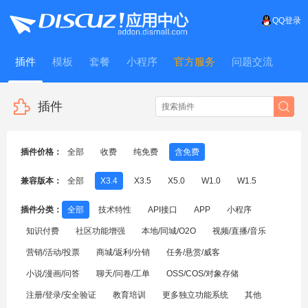
QQ登录
插件
模板
套餐
小程序
官方服务
问题交流
WitFrame
插件
插件价格：
全部
收费
纯免费
含免费
兼容版本：
全部
X3.4
X3.5
X5.0
W1.0
W1.5
插件分类：
全部
技术特性
API接口
APP
小程序
知识付费
社区功能增强
本地/同城/O2O
视频/直播/音乐
营销/活动/投票
商城/返利/分销
任务/悬赏/威客
小说/漫画/问答
聊天/问卷/工单
OSS/COS/对象存储
注册/登录/安全验证
教育培训
更多独立功能系统
其他