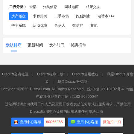
二级分类：
全部
分类信息
同城电商
相亲交友
房产楼盘
求职招聘
二手市场
跑腿到家
电话本114
拼车系统
活动优惠
合伙人
微信群
其他
默认排序
更新时间
发布时间
优惠插件
Discuz!交流社区
|
Discuz!程序下载
|
Discuz!使用教程
|
我是Discuz!开发
者
|
我是Discuz!分销商
Copyright ©2026
Dismall.com
All Rights Reserved.
皖ICP备16010102号-4
增值
电信业务经营许可证：皖B2-20200047
违法网站请勿向我司工作人员及应用开发者发起任何形式的服务请求，严禁使用
Discuz!应用中心提供的应用从事任何非法活动
应用中心客服
80056365
应用中心客服
微信扫一扫