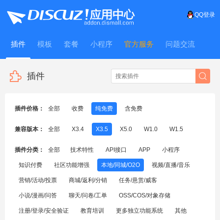
QQ登录
插件
模板
套餐
小程序
官方服务
问题交流
WitFrame
插件
插件价格：
全部
收费
纯免费
含免费
兼容版本：
全部
X3.4
X3.5
X5.0
W1.0
W1.5
插件分类：
全部
技术特性
API接口
APP
小程序
知识付费
社区功能增强
本地/同城/O2O
视频/直播/音乐
营销/活动/投票
商城/返利/分销
任务/悬赏/威客
小说/漫画/问答
聊天/问卷/工单
OSS/COS/对象存储
注册/登录/安全验证
教育培训
更多独立功能系统
其他