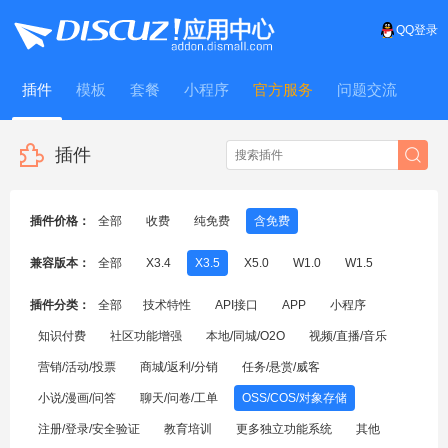
QQ登录
插件
模板
套餐
小程序
官方服务
问题交流
WitFrame
插件
插件价格：
全部
收费
纯免费
含免费
兼容版本：
全部
X3.4
X3.5
X5.0
W1.0
W1.5
插件分类：
全部
技术特性
API接口
APP
小程序
知识付费
社区功能增强
本地/同城/O2O
视频/直播/音乐
营销/活动/投票
商城/返利/分销
任务/悬赏/威客
小说/漫画/问答
聊天/问卷/工单
OSS/COS/对象存储
注册/登录/安全验证
教育培训
更多独立功能系统
其他