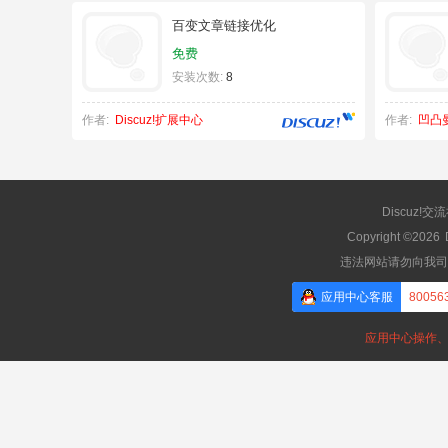
百变文章链接优化
免费
安装次数:
8
作者:
Discuz!扩展中心
作者:
凹凸
Discuz!交
Copyright ©2026
违法网站请勿向我司
应用中心客服
80056
应用中心操作、