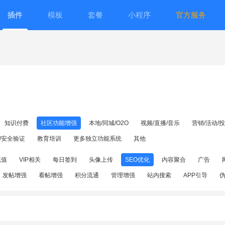
插件
模板
套餐
小程序
官方服务
知识付费
社区功能增强
本地/同城/O2O
视频/直播/音乐
营销/活动/
/安全验证
教育培训
更多独立功能系统
其他
充值
VIP相关
每日签到
头像上传
SEO优化
内容聚合
广告
发帖增强
看帖增强
积分流通
管理增强
站内搜索
APP引导