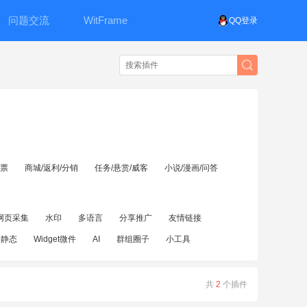
问题交流
WitFrame
QQ登录
投票
商城/返利/分销
任务/悬赏/威客
小说/漫画/问答
网页采集
水印
多语言
分享推广
友情链接
伪静态
Widget微件
AI
群组圈子
小工具
共
2
个插件