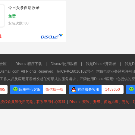
今日头条自动收录
免费
安装次数:
30
曼
流社区
|
Discuz!程序下载
|
Discuz!使用教程
|
我是Discuz!开发者
|
我是Di
Dismall.com
All Rights Reserved.
皖ICP备16010102号-4
增值电信业务经营许可证：皖
工作人员及应用开发者发起任何形式的服务请求，严禁使用Discuz!应用中心提供的
365
应用中心客服
微信扫一扫
有偿服务客服
1453650
授权恢复等使用问题，联系应用中心客服
|
Discuz! 安装、升级、问题排查、定制