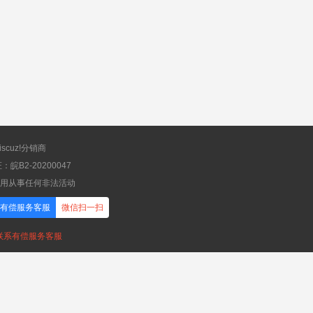
scuz!分销商
B2-20200047
应用从事任何非法活动
有偿服务客服
微信扫一扫
，联系有偿服务客服