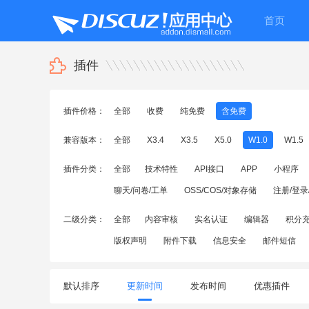
首页
插件
插件价格：
全部
收费
纯免费
含免费
兼容版本：
全部
X3.4
X3.5
X5.0
W1.0
W1.5
插件分类：
全部
技术特性
API接口
APP
小程序
聊天/问卷/工单
OSS/COS/对象存储
注册/登录
二级分类：
全部
内容审核
实名认证
编辑器
积分
版权声明
附件下载
信息安全
邮件短信
默认排序
更新时间
发布时间
优惠插件